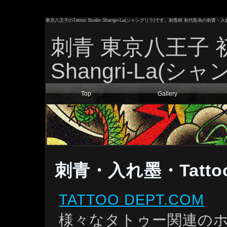
東京八王子のTattoo Studio Shangri-La(シャングリラ)です。刺青師 初代彫央
刺青 東京八王子 初代彫
Shangri-La(シ
Top
Gallery
刺青・入れ墨・Tatt
TATTOO DEPT.COM
様々なタトゥー関連の