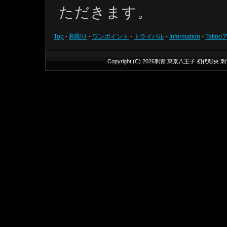
ただきます。
Top
-
和彫り
-
ワンポイント
-
トライバル
-
Information
-
Tatto
Copyright (C)
2026
刺青 東京八王子 初代彫央 刺青処 T